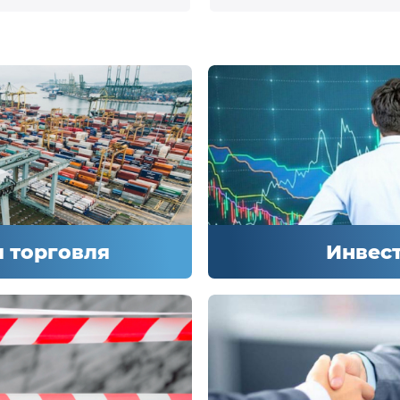
 торговля
Инвес
 торговля
Инвес
бщения об
Новости о приобр
 импорте товаров
продаже материа