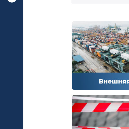
Внешняя
Внешняя
Новостные соо
экспорте и/или