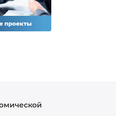
и финансовых
о мерах
вестиций и
режимов.
е проекты
е проекты
лизации
тов и
нии совместных
оизводств.
номической