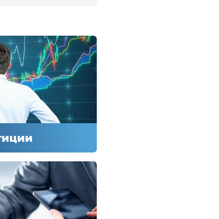
тиции
тиции
етении и/или
льных,