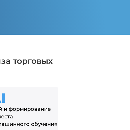
за торговых
I
й и формирование
еста
машинного обучения