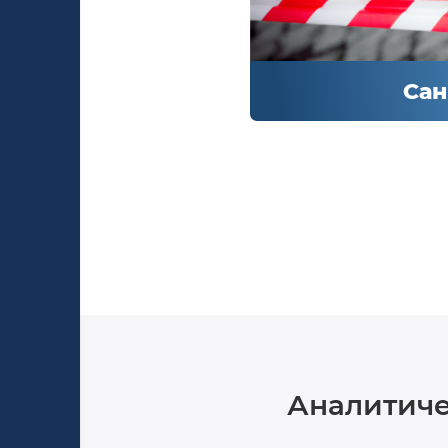
и услуг, а также
регулированияи
политики в их 
Са
Са
Информация о 
запретов и огра
связанных с но
коммерческой д
последствияхи 
Аналитиче