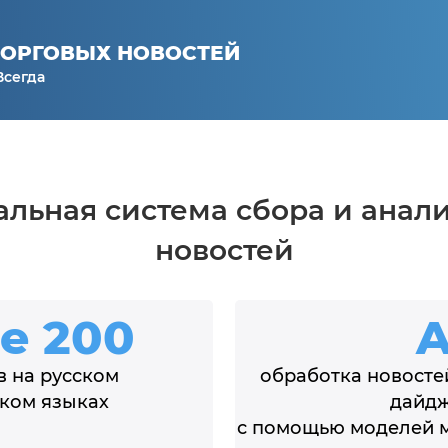
ТОРГОВЫХ НОВОСТЕЙ
Всегда
альная система сбора и анали
новостей
ее
200
A
в на русском
обработка новосте
ском языках
дайдж
с помощью моделей 