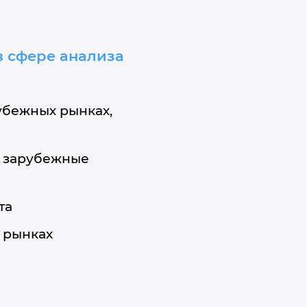
в сфере анализа
убежных рынках,
а зарубежные
та
 рынках