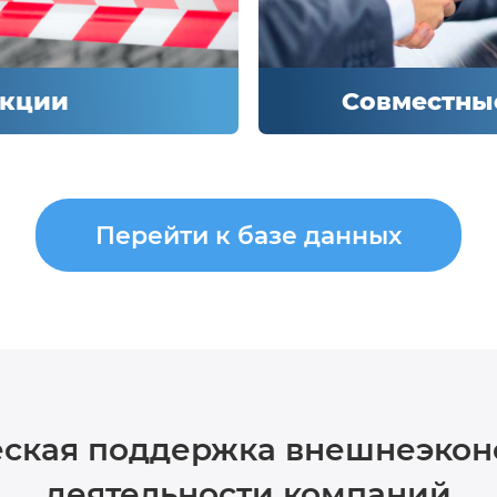
 о мерах
нематериальных 
 торговой
активов, а также 
отношении.
регулирования ин
инвестиционных 
нкции
Совместны
нкции
Совместны
Перейти к базе данных
введении
Сообщения о реа
ничений, не
совместных проек
рмальной
программ, созда
еятельностью, их
предприятий и пр
ответных мерах.
ская поддержка внешнеэко
деятельности компаний