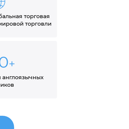
бальная торговая
 мировой торговли
0
+
и англоязычных
ников