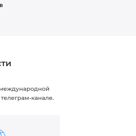
в
сти
е международной
 телеграм-канале.